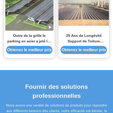
Outre de la grille le
25 Ans de Longévité
parking en acier a jeté les
Support de Toiture
systèmes à énergie solaire
Photovoltaïque Conçu
Obtenez le meilleur prix
Obtenez le meilleur prix
de support de panneau
pour Application sur Toit
Cadre de Support de
Module Solaire
Fournir des solutions
professionnelles
Nous avons une variété de solutions de produits pour répondre
aux différents besoins des clients, notre efficacité est élevée, la