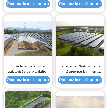
du bâti 1.4KN/M2 moulu,
solaire de toit de systèmes
Obtenez le meilleur prix
Obtenez le meilleur prix
système énergétique
commerciaux de support
encadré d'énergie solaire
lestée pour la structure de
montage photovoltaïque
Structure métallique
Façade de Photovoltaics
galvanisée de plantation
intégrée par bâtiment
économique à haute
commercial solaire
Obtenez le meilleur prix
Obtenez le meilleur prix
densité d'immersion
commercial architectural
chaude de système solaire
de parkings
de serre chaude