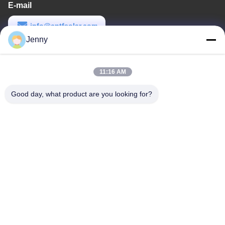
E-mail
info@cntfsolar.com
Jenny
Temps de travail
8:30-17:30
11:16 AM
Notre adresse
Good day, what product are you looking for?
Adresse
No.17, rue de Xinyi, zone de développement économique,
Xinxiang, Henan, RPC
Télégramme
86-27-81707483
Chine Bonne qualité systèmes au sol de support de panneau