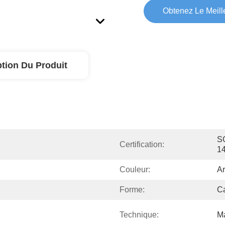
Obtenez Le Meille
ption Du Produit
SG
Certification:
1
Couleur:
Ar
Forme:
C
Technique:
M