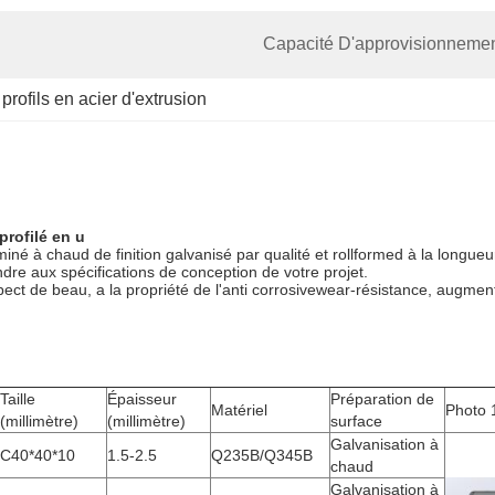
Capacité D'approvisionnemen
 
profils en acier d'extrusion
profilé en u
miné à chaud de finition galvanisé par qualité et
rollformed
à
la
longueur
ondre aux spécifications de conception de votre projet.
t de beau, a la propriété de l'anti corrosivewear-résistance, augmentant
Taille
Épaisseur
Préparation de
Matériel
Photo 
(millimètre)
(millimètre)
surface
Galvanisation à
C40*40*10
1.5-2.5
Q235B/Q345B
chaud
Galvanisation à