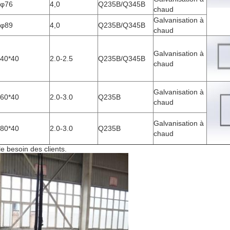
φ76
4,0
Q235B/Q345B
chaud
Galvanisation à
φ89
4,0
Q235B/Q345B
chaud
Galvanisation à
40*40
2.0-2.5
Q235B/Q345B
chaud
Galvanisation à
60*40
2.0-3.0
Q235B
chaud
Galvanisation à
80*40
2.0-3.0
Q235B
chaud
e besoin des clients.