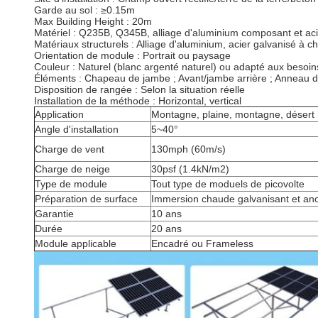
Garde au sol : ≥0.15m
Max Building Height : 20m
Matériel : Q235B, Q345B, alliage d'aluminium composant et acier
Matériaux structurels : Alliage d'aluminium, acier galvanisé à c
Orientation de module : Portrait ou paysage
Couleur : Naturel (blanc argenté naturel) ou adapté aux besoins
Éléments : Chapeau de jambe ; Avant/jambe arrière ; Anneau de di
Disposition de rangée : Selon la situation réelle
Installation de la méthode : Horizontal, vertical
Application
Montagne, plaine, montagne, désert
Angle d'installation
5~40°
Charge de vent
130mph (60m/s)
Charge de neige
30psf (1.4kN/m2)
Type de module
Tout type de moduels de picovolte
Préparation de surface
Immersion chaude galvanisant et an
Garantie
10 ans
Durée
20 ans
Module applicable
Encadré ou Frameless