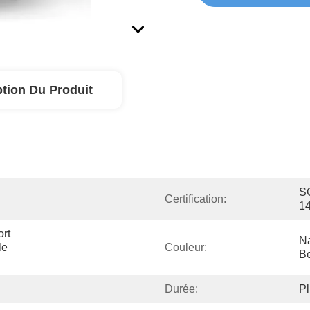
ption Du Produit
SG
Certification:
1
t 
Na
e 
Couleur:
Be
Durée:
Pl