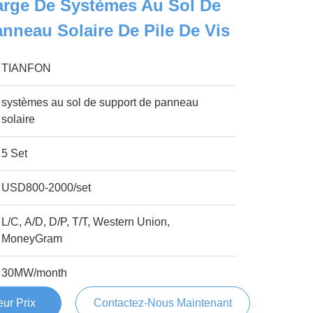
arge De Systèmes Au Sol De
nneau Solaire De Pile De Vis
TIANFON
systèmes au sol de support de panneau
solaire
5 Set
USD800-2000/set
L/C, A/D, D/P, T/T, Western Union,
MoneyGram
30MW/month
ur Prix
Contactez-Nous Maintenant