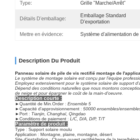
Type:
Grille "Marche/Arrêt"
Emballage Standard 
Détails D'emballage:
D'exportation
Mettre en évidence:
Système d'alimentation de
Description Du Produit
Panneau solaire de pile de vis rectifié montage de l'appli
Le système de montage solaire est conçu par l'équipe professio
Employez extensivement pour le système solaire de support d'au
Dépend des conditions naturelles que nous montons conception di
de neige et pour épargner le coût de la main-d'oeuvre.
Description courte :
►
Quantité de Min.Order :
Ensemble 5
►
Capacité d'approvisionnement :
50000 ensembles/ensembles
►
Port :
Tianjin, Changhaï, Qingdao
►
Conditions de paiement :
L/C, D/A, D/P, T/T
Paramètre de produit :
Type : Support solaire moulu
Application : Montagne, plaine, montagne, désert
Site d'installation : Champ ouvert rectifié/terre de la terre/béton