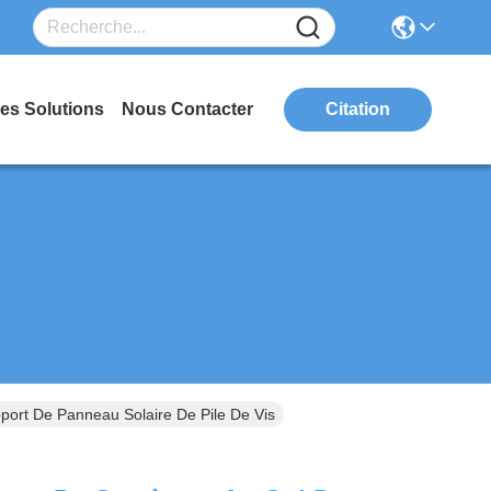
es Solutions
Nous Contacter
Citation
port De Panneau Solaire De Pile De Vis