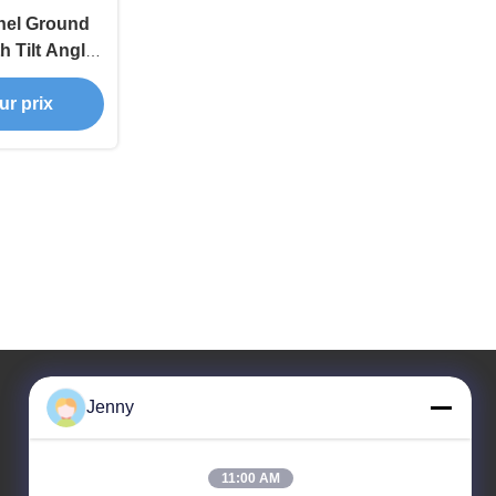
nel Ground
 Tilt Angle
 Durable
ur prix
nclination
Jenny
Notre adresse
11:00 AM
Adresse