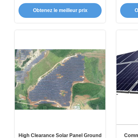
panneaux solaires optimisés pour
Char
Obtenez le meilleur prix
O
une charge de vent jusqu'à 80 m
Con
par seconde avec profondeur
maximal
illimitée
High Clearance Solar Panel Ground
Comme