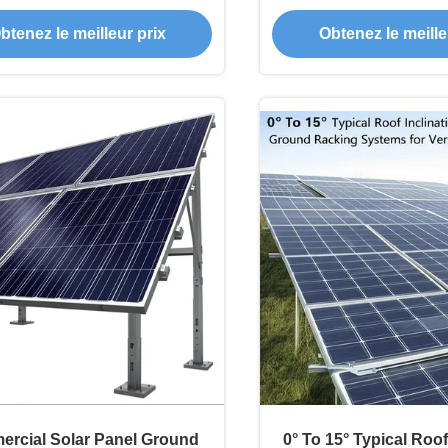
ge de vent jusqu'à 80 m/s
Framed or Frameles
btenez le meilleur prix
Obtenez le meille
çus pour une résistance
e au vent et une installation
facile
rcial Solar Panel Ground
0° To 15° Typical Roof