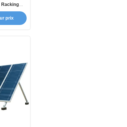
d Racking
Applications
ur prix