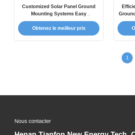
Customized Solar Panel Ground
Effic
Mounting Systems Easy
Ground 
Installation for Residential and
Obtenez le meilleur prix
O
Customization
1
Nous contacter
Henan Tianfon New Energy Tech. C