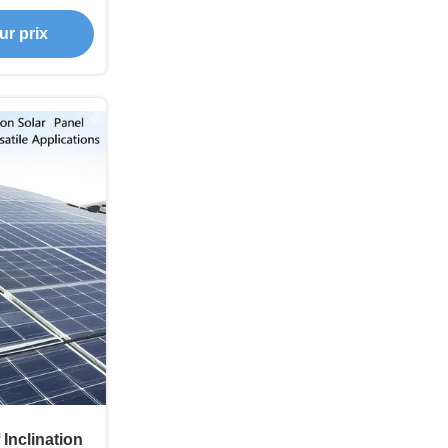
s Modules
ur prix
 Inclination