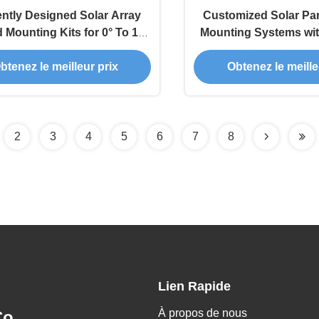
iently Designed Solar Array
Customized Solar Pa
Mounting Kits for 0° To 15°
Mounting Systems with
Roof Inclination
0-60 Degrees and
btenez le meilleur prix
Obtenez le meille
Construction Roof I
2
3
4
5
6
7
8
Lien Rapide
À propos de nous
o.,