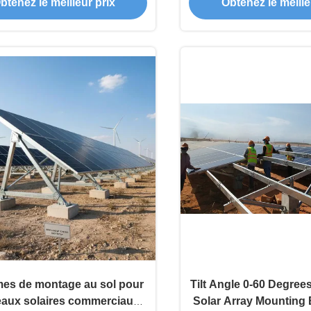
btenez le meilleur prix
Obtenez le meille
ment de hauteur de 8 à 15
illimitée permettant de
pieds typique
hauteur personnali
ancrage au sol s
es de montage au sol pour
Tilt Angle 0-60 Degree
aux solaires commerciaux
Solar Array Mounting 