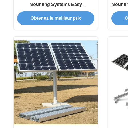
Mounting Systems Easy
Mountin
Installation 0-60 Degrees Tilt Angle
15° R
Obtenez le meilleur prix
O
Up To 1.2m Ground Clearance