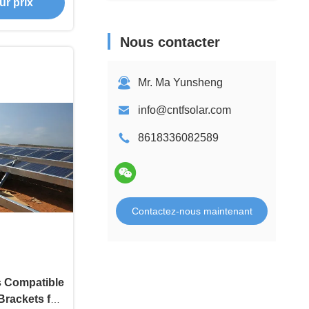
ur prix
s réglages de
sés et un
écurisé
Nous contacter
Mr. Ma Yunsheng
info@cntfsolar.com
8618336082589
Contactez-nous maintenant
s Compatible
Brackets for