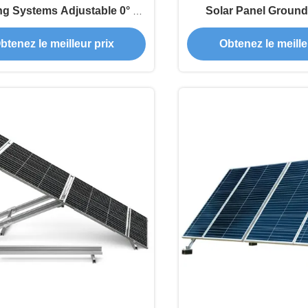
g Systems Adjustable 0° To
Solar Panel Groun
oof Inclination Suitable for
Systems for Versatile 
btenez le meilleur prix
Obtenez le meille
Large-scale Projects