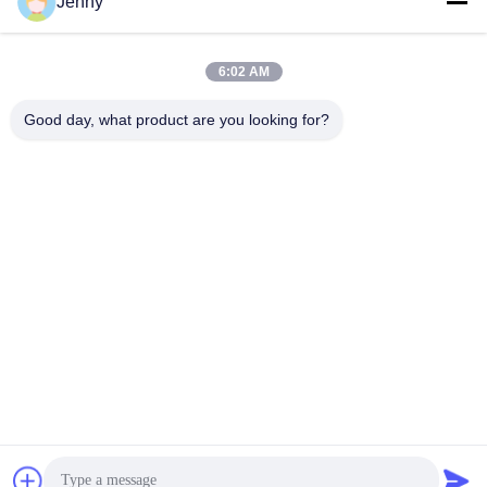
Jenny
Temps de travail
8:30-17:30
6:02 AM
Notre adresse
Good day, what product are you looking for?
Adresse
No.17, rue de Xinyi, zone de développement économique,
Xinxiang, Henan, RPC
Télégramme
86-27-81707483
Chine Bonne qualité systèmes au sol de support de panneau
solaire Le fournisseur. -2026 Henan Tianfon New Energy Tech.
Co., Ltd Tous les droits réservés.
Politique de confidentialité
|
Plan du site