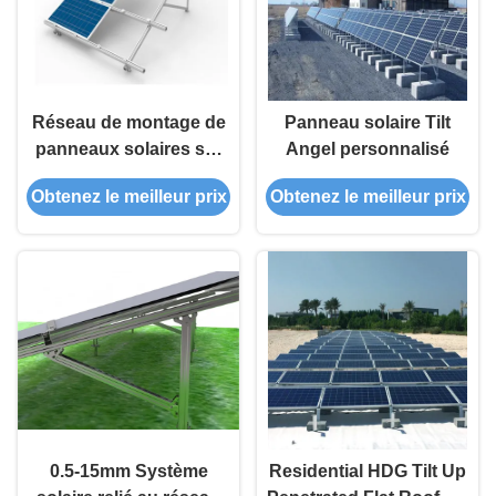
Réseau de montage de
Panneau solaire Tilt
panneaux solaires sur
Angel personnalisé
le toit Système solaire
Obtenez le meilleur prix
Obtenez le meilleur prix
incliné - industriel
pénétré vers le haut
0.5-15mm Système
Residential HDG Tilt Up