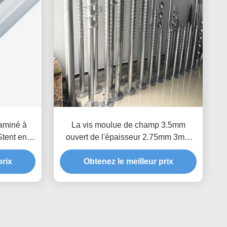
laminé à
La vis moulue de champ 3.5mm
 Stent en
ouvert de l'épaisseur 2.75mm 3mm
Purlins de
empile le composant solaire de
u support
prix
support du vent 60m/S d'ancres de
Obtenez le meilleur prix
te C
Polonais