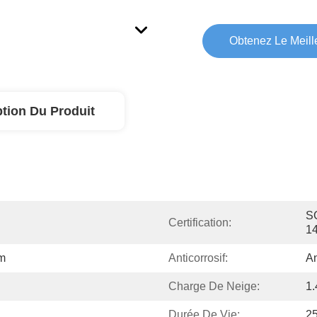
Obtenez Le Meille
ption Du Produit
SG
Certification:
1
um
Anticorrosif:
An
Charge De Neige:
1
Durée De Vie:
2