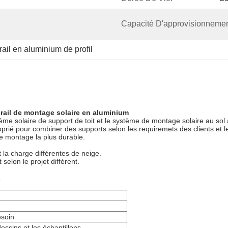
Capacité D'approvisionnemen
rail en aluminium de profil
e rail de montage solaire en aluminium
ème solaire de support de toit et le système de montage solaire au sol
oprié pour combiner des supports selon les requiremets
des clients
et l
de montage la plus durable.
t la charge différentes de neige.
t selon
le projet
différent.
.
soin
essins et les échantillons