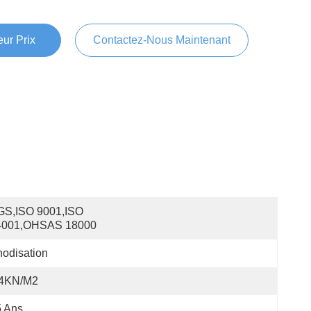
ur Prix
Contactez-Nous Maintenant
S,ISO 9001,ISO 
4001,OHSAS 18000
odisation
.4KN/m2
5 Ans