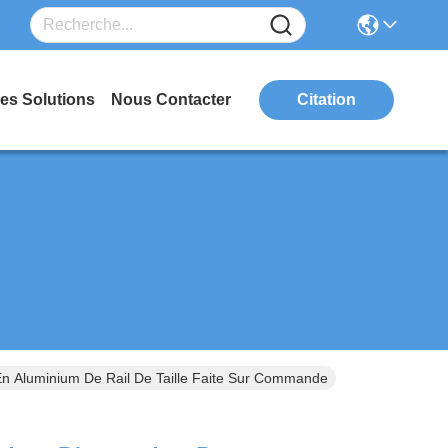
es Solutions
Nous Contacter
Citation
l En Aluminium De Rail De Taille Faite Sur Commande