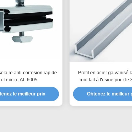
olaire anti-corrosion rapide
Profil en acier galvanisé 
et mince AL 6005
froid fait à l'usine pour le
acier d'énergie solaire de 
enez le meilleur prix
la Manche de contrefiche d
Obtenez le meilleur 
de panneau de picovol