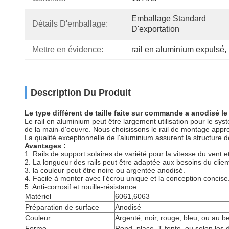
Emballage Standard 
Détails D'emballage:
D'exportation
Mettre en évidence:
rail en aluminium expulsé
, 
Description Du Produit
Le type différent de taille faite sur commande a anodisé l
Le rail en aluminium peut
être largement utilisation
pour le syst
de la main-d'oeuvre
. Nous
choisissons le rail de montage appr
La qualité
exceptionnelle de
l'
aluminium
assurent
la structure 
Avantages :
1.
Rails de support solaires de variété pour la vitesse du vent e
2.
La longueur des rails peut être adaptée aux besoins du clien
3.
la couleur
peut être noire ou argentée anodisé.
4. Facile à monter avec l'écrou unique et la conception concise
5. Anti-corrosif et rouille-résistance.
Matériel
6061,6063
Préparation de surface
Anodisé
Couleur
Argenté
, noir
, rouge
, bleu
, ou
au be
Forme
Rond
, place
, T-fente
, ou
selon les d