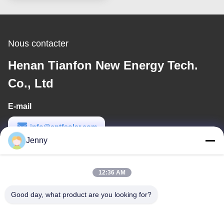
Nous contacter
Henan Tianfon New Energy Tech.
Co., Ltd
E-mail
info@cntfsolar.com
Jenny
Temps de travail
8:30-17:30
12:36 AM
Notre adresse
Good day, what product are you looking for?
Adresse
No.17, rue de Xinyi, zone de développement économique,