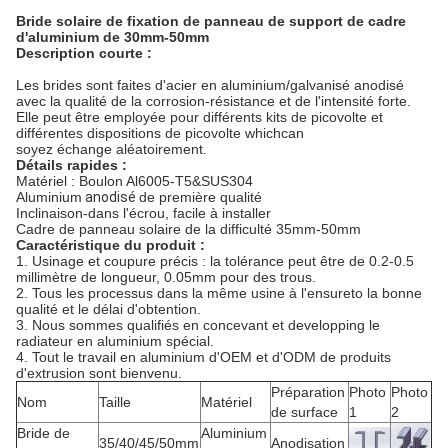
Bride solaire de fixation de panneau de support de cadre
d'aluminium de 30mm-50mm
Description courte :
Les brides sont faites d'acier en aluminium/galvanisé anodisé
avec la qualité de la corrosion-résistance et de l'intensité forte.
Elle peut être employée pour différents kits de picovolte et
différentes dispositions de picovolte whichcan
soyez échange aléatoirement.
Détails rapides :
Matériel : Boulon Al6005-T5&SUS304
Aluminium
anodisé
de première qualité
Inclinaison-dans l'écrou, facile à installer
Cadre de panneau solaire de la difficulté 35mm-50mm
Caractéristique du produit :
1.
Usinage et coupure précis : la tolérance peut être de 0.2-0.5
millimètre de longueur, 0.05mm pour des trous.
2. Tous les processus dans la même usine à
l'
ensureto la bonne
qualité et le délai d'obtention.
3. Nous sommes qualifiés en concevant et developping le
radiateur en aluminium spécial.
4. Tout le travail en aluminium d'OEM et d'ODM de produits
d'extrusion sont bienvenu.
Préparation
Photo
Photo
Nom
Taille
Matériel
de surface
1
2
Bride de
Aluminium
35/40/45/50mm
Anodisation