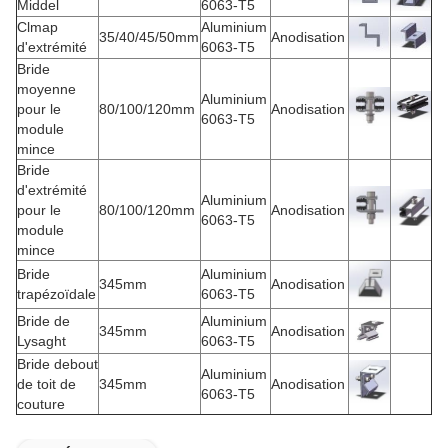
Middel
6063-T5
Clmap
Aluminium
35/40/45/50mm
Anodisation
d'extrémité
6063-T5
Bride
moyenne
Aluminium
pour le
80/100/120mm
Anodisation
6063-T5
module
mince
Bride
d'extrémité
Aluminium
pour le
80/100/120mm
Anodisation
6063-T5
module
mince
Bride
Aluminium
345mm
Anodisation
trapézoïdale
6063-T5
Bride de
Aluminium
345mm
Anodisation
Lysaght
6063-T5
Bride debout
Aluminium
de toit de
345mm
Anodisation
6063-T5
couture