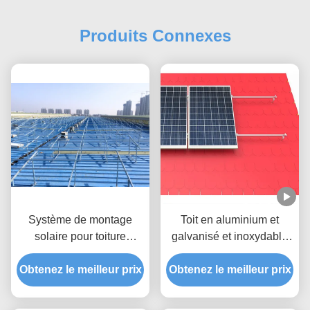
Produits Connexes
Système de montage
Toit en aluminium et
solaire pour toiture
galvanisé et inoxydable
métallique pour projets
anodisé de panneau
Obtenez le meilleur prix
commerciaux et
Obtenez le meilleur prix
solaire de tuile montant
industriels
des systèmes