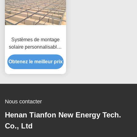
Systèmes de montage
solaire personnalisables
pour toiture, basés sur la
Obtenez le meilleur prix
taille du panneau,
résistance à la pression
du vent jusqu'à 80 m/s,
solutions galvanisées
anodisées anti-corrosion
Nous contacter
Henan Tianfon New Energy Tech.
Co., Ltd