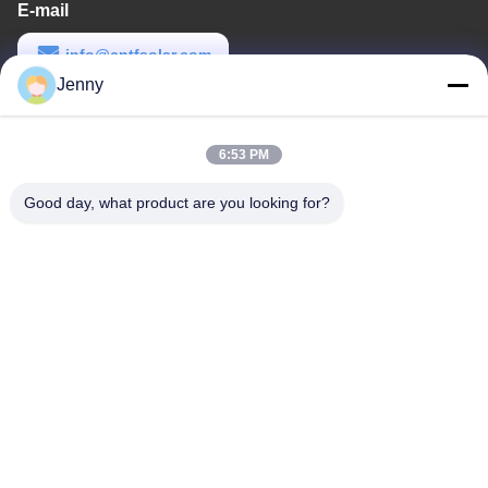
E-mail
info@cntfsolar.com
Jenny
Temps de travail
8:30-17:30
6:53 PM
Notre adresse
Good day, what product are you looking for?
Adresse
No.17, rue de Xinyi, zone de développement économique,
Xinxiang, Henan, RPC
Télégramme
86-27-81707483
Chine Bonne qualité systèmes au sol de support de panneau