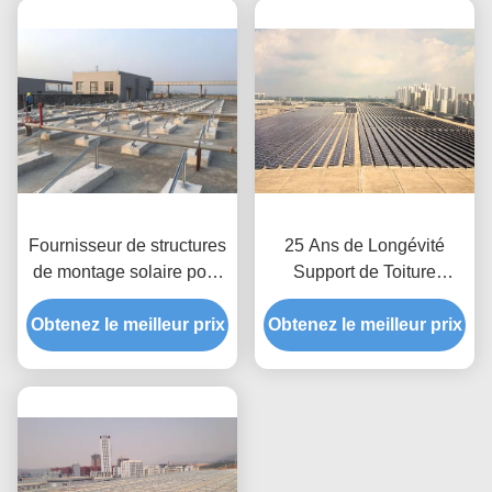
Fournisseur de structures
25 Ans de Longévité
de montage solaire pour
Support de Toiture
toits plats à haute
Photovoltaïque Conçu
Obtenez le meilleur prix
efficacité
Obtenez le meilleur prix
pour Application sur Toit
Cadre de Support de
Module Solaire