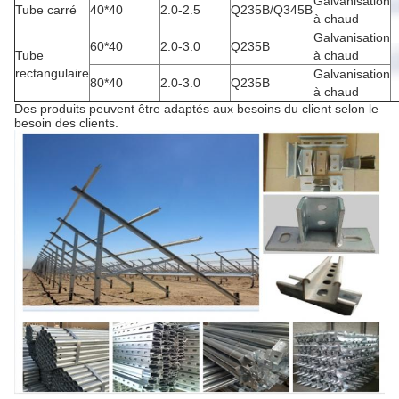
Galvanisation
Tube carré
40*40
2.0-2.5
Q235B/Q345B
à chaud
Galvanisation
60*40
2.0-3.0
Q235B
Tube
à chaud
rectangulaire
Galvanisation
80*40
2.0-3.0
Q235B
à chaud
Des produits peuvent être adaptés aux besoins du client selon le
besoin des clients.