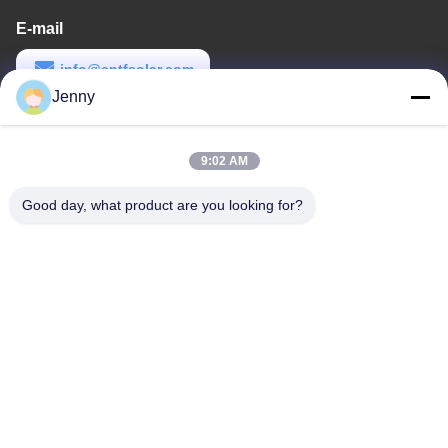
E-mail
info@cntfsolar.com
Jenny
Temps de travail
8:30-17:30
9:02 AM
Notre adresse
Good day, what product are you looking for?
Adresse
No.17, rue de Xinyi, zone de développement économique,
Xinxiang, Henan, RPC
Télégramme
86-27-81707483