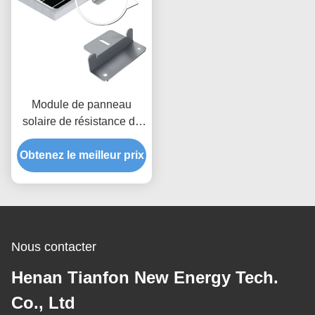
Module de panneau
solaire de résistance de
vent montant le support
Obtenez le meilleur prix
flexible de rail d'énergie
solaire d'accessoires
Nous contacter
Henan Tianfon New Energy Tech.
Co., Ltd