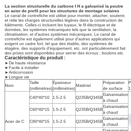
La section structurelle du carbone I H a galvanisé la poutre
en acier de profil pour les structures de montage solaires
Le canal de contrefiche est utilisé pour monter, attacher, soutenir,
et relie les charges structurelles légères dans la construction de
bâtiments. Celles-ci incluent les tuyaux, le fil électrique
et
de
données, les systèmes mécaniques tels que la ventilation, la
climatisation, et d'autres systèmes mécaniques. Le canal de
contrefiche est également utilisé pour d'autres applications qui
exigent un cadre fort, tel que des établis, des systèmes de
étagère, des supports d'équipement, etc. ont particulièrement fait
des prises sont disponibles pour serrer des écrous ; boulons etc.
Caractéristique du produit :
►
De haute résistance
►Facile à installer
►Anticorrosion
►Longue vie
Taille
Épaisseur
Préparation
P
Nom
Matériel
(millimètres)
(millimètres)
de surface
1
Galvanisation
C40*40*10
1.5-2.5
Q235B/Q345B
à chaud
Galvanisation
C60*40*15
1.5-2.5
Q235B/Q345B
à chaud
Galvanisation
Acier de C
C80*40*15
1.5-2.5
Q235B/Q345B
à chaud
Galvanisation