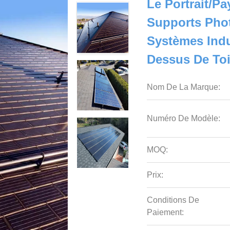
Le Portrait/p
Supports Pho
Systèmes Indu
Dessus De Toi
Nom De La Marque:
Numéro De Modèle:
MOQ:
Prix:
Conditions De
Paiement: