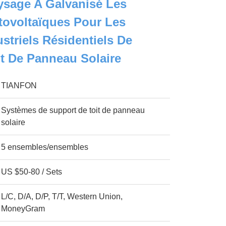
aysage A Galvanisé Les
tovoltaïques Pour Les
striels Résidentiels De
t De Panneau Solaire
TIANFON
Systèmes de support de toit de panneau
solaire
5 ensembles/ensembles
US $50-80 / Sets
L/C, D/A, D/P, T/T, Western Union,
MoneyGram