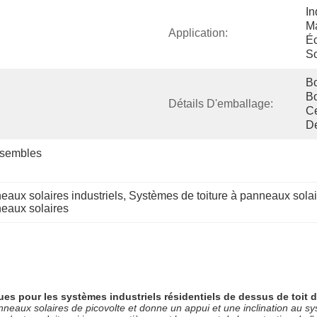
In
Ma
Application:
Éc
So
Bo
Bo
Détails D'emballage:
Ce
D
sembles 
eaux solaires industriels
, 
Systèmes de toiture à panneaux solai
neaux solaires
ues pour les systèmes industriels résidentiels de dessus de toit 
nneaux solaires de picovolte et donne un appui et une inclination au s