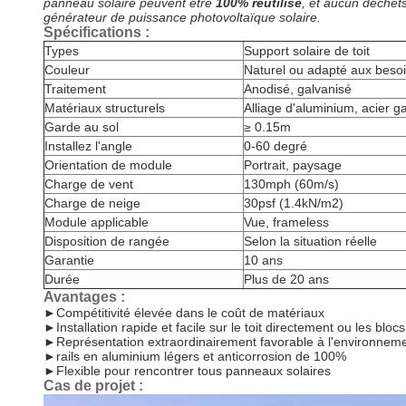
panneau solaire peuvent être
100% réutilisé
, et aucun déchets
générateur de puissance photovoltaïque solaire.
Spécifications :
Types
Support solaire de toit
Couleur
Naturel ou adapté aux besoi
Traitement
Anodisé, galvanisé
Matériaux structurels
Alliage d'aluminium, acier g
Garde au sol
≥ 0.15m
Installez l'angle
0-60 degré
Orientation de module
Portrait, paysage
Charge de vent
130mph (60m/s)
Charge de neige
30psf (1.4kN/m2)
Module applicable
Vue, frameless
Disposition de rangée
Selon la situation réelle
Garantie
10 ans
Durée
Plus de 20 ans
Avantages :
►
Compétitivité élevée dans le coût de matériaux
►
Installation rapide et facile sur le toit directement ou les bloc
►
Représentation extraordinairement favorable à l'environnem
►
rails en aluminium légers et anticorrosion de 100%
►
Flexible pour rencontrer tous panneaux solaires
Cas de projet :