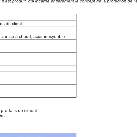
 n'est produit, qui incarne entièrement le concept de
la
protection de 
ns du client
alvanisé à chaud, acier inoxydable
s pré-faits de ciment
ent