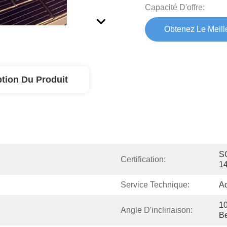
Capacité D'offre:
Obtenez Le Meille
ption Du Produit
SG
Certification:
1
Service Technique:
Ac
10
Angle D'inclinaison:
Be