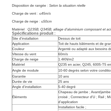
Disposition de rangée :
Selon la situation réelle
Charge de vent :
≤45m/s
Charge de neige :
≤50cm
Matériel :
Q235B, Q345B, alliage d'aluminium composant et acier
Spécifications produit :
Site d'installation
Dessus de toit
Application
Toit de hauts bâtiments et de gr
Couleur
Argenté ou adapté aux besoins du
Vitesse du vent
60m/s
Charge de neige
1.4KN/m2
Matériel
Q235 en acier, Q245, 6005-T5 e
Angle de module
10-60 degrés selon votre conditio
Garantie
10 ans
Durée de vie
25 ans
Angle d'installation
5-40 degré
Chapeau de jambe ; Avant/jambe ar
Éléments
croisé ; Connecteur d'U ; Rail ; Mi
d'application
Installation facile ;