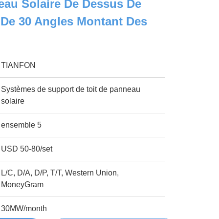
eau Solaire De Dessus De
 De 30 Angles Montant Des
TIANFON
Systèmes de support de toit de panneau
solaire
ensemble 5
USD 50-80/set
L/C, D/A, D/P, T/T, Western Union,
MoneyGram
30MW/month