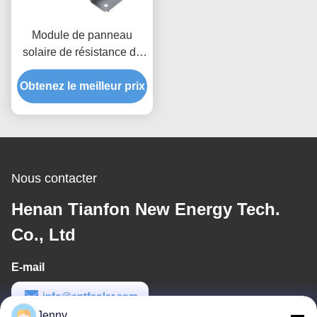
Module de panneau
solaire de résistance de
vent montant le support
Obtenez le meilleur prix
flexible de rail d'énergie
solaire d'accessoires
Nous contacter
Henan Tianfon New Energy Tech.
Co., Ltd
E-mail
info@cntfsolar.com
Jenny