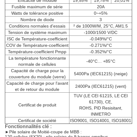
Efficacité de module
19,55%
19,78%
20,01%
Fusible maximum de série
20A
Watts de tolérance positive
0~+5%
Nombre de diode
3
Conditions normales d'essais
² de 1000W/M, 25°C, AM1.5
Tension de système maximum
-1000/1500 V/DC
ISC de Température-coefficient
-0.049%/°C
COV de Température-coefficient
-0.271%/°C
Température-coefficient Pmpp
-0.352%/°C
La température fonctionnante
-40°C… +85°C
normale de cellules
Capacité de charge pour la
5400Pa (IEC61215) (neige)
couverture du module (verre)
Capacité de charge pour l'avant
2400Pa (IEC61215) (vent)
et de retour du module
TUV (LE CEI 61215, LE CEI
61730), CE,
Certificat de produit
ROHS, PID Resisitant,
INMETRO
Certificat de société
ISO9001, ISO14001, ISO18001
Fonctionnalités clé :
►
Pile solaire de Moitié-coupe de MBB :
120 cellules (6X20) ; pile solaire de 9 barres omnibus