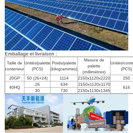
Emballage et livraison :
Mesure de
Taille de
Unités/palette
Poids/palette
Unités/cont
palette
conteneur
(PCS)
(kilogrammes)
(PCS)
(millimètres)
20GP
50 (26+24)
1114
2150x1120x2220
250
26
634
2150x1120x1170
40HQ
616
30
730
2150x1130x1345