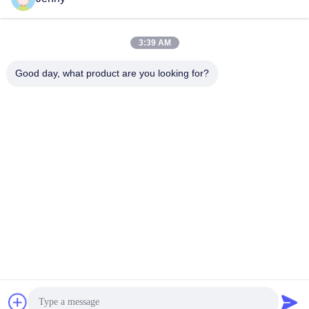
Temps de travail
8:30-17:30
3:39 AM
Notre adresse
Good day, what product are you looking for?
Adresse
No.17, rue de Xinyi, zone de développement économique,
Xinxiang, Henan, RPC
Télégramme
86-27-81707483
Chine Bonne qualité systèmes au sol de support de panneau
solaire Le fournisseur. -2026 Henan Tianfon New Energy Tech.
Co., Ltd Tous les droits réservés.
Politique de confidentialité
|
Plan du site