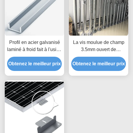
Profil en acier galvanisé
La vis moulue de champ
laminé à froid fait à l'usine
3.5mm ouvert de
pour le Stent en acier
l'épaisseur 2.75mm 3mm
Obtenez le meilleur prix
d'énergie solaire de
Obtenez le meilleur prix
empile le composant
Purlins de la Manche de
solaire de support du vent
contrefiche du support de
60m/S d'ancres de
panneau de picovolte C
Polonais