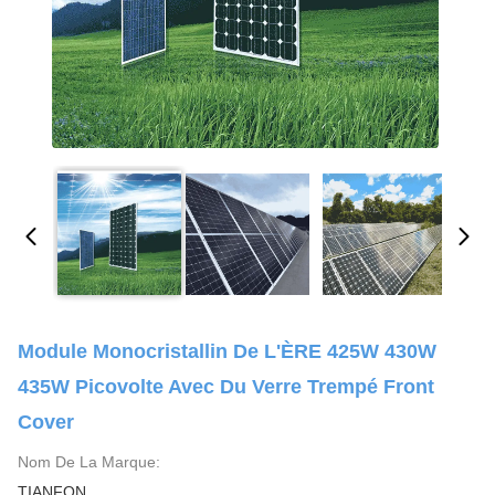
Module Monocristallin De L'ÈRE 425W 430W
435W Picovolte Avec Du Verre Trempé Front
Cover
Nom De La Marque:
TIANFON