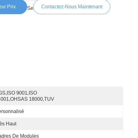
ur Prix
Contactez-Nous Maintenant
300000 Set/Sets per Week
S,ISO 9001,ISO 
4001,OHSAS 18000,TUV
rsonnalisé
ès Haut
adres De Modules