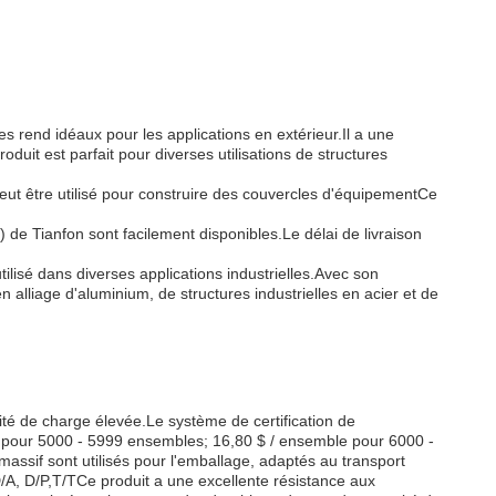
s rend idéaux pour les applications en extérieur.Il a une
oduit est parfait pour diverses utilisations de structures
peut être utilisé pour construire des couvercles d'équipementCe
 Tianfon sont facilement disponibles.Le délai de livraison
lisé dans diverses applications industrielles.Avec son
 alliage d'aluminium, de structures industrielles en acier et de
é de charge élevée.Le système de certification de
le pour 5000 - 5999 ensembles; 16,80 $ / ensemble pour 6000 -
sif sont utilisés pour l'emballage, adaptés au transport
D/A, D/P,T/TCe produit a une excellente résistance aux