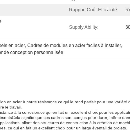
Rapport Coût-Efficacité:
R
 
Supply Ability:
30
els en acier
, 
Cadres de modules en acier faciles à installer
, 
r de conception personnalisée
tion en acier à haute résistance.ce qui le rend parfait pour une variét
 le travail.
stance à la corrosion.ce qui en fait un excellent choix pour les applica
ésentsCela signifie que ces cadres sont conçus pour durer, même dans d
applications, allant des structures de construction à la création de mach
s, ce qui en fait un excellent choix pour un large éventail de projets.