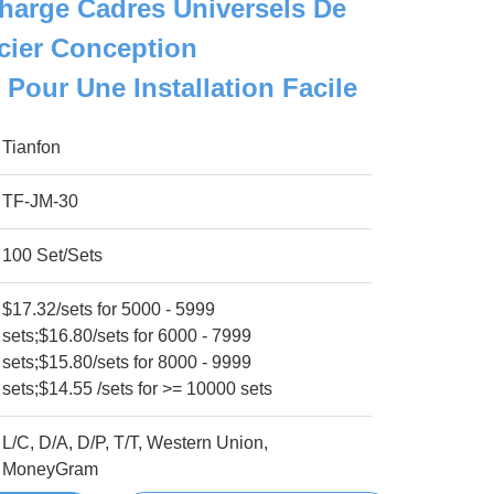
harge Cadres Universels De
cier Conception
 Pour Une Installation Facile
Tianfon
TF-JM-30
100 Set/Sets
$17.32/sets for 5000 - 5999
sets;$16.80/sets for 6000 - 7999
sets;$15.80/sets for 8000 - 9999
sets;$14.55 /sets for >= 10000 sets
L/C, D/A, D/P, T/T, Western Union,
MoneyGram