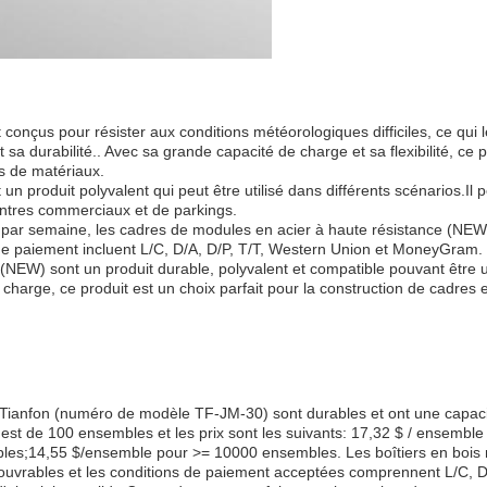
nçus pour résister aux conditions météorologiques difficiles, ce qui le
sa durabilité.. Avec sa grande capacité de charge et sa flexibilité, ce pr
es de matériaux.
 produit polyvalent qui peut être utilisé dans différents scénarios.Il 
entres commerciaux et de parkings.
r semaine, les cadres de modules en acier à haute résistance (NEW) de
s de paiement incluent L/C, D/A, D/P, T/T, Western Union et MoneyGram.
NEW) sont un produit durable, polyvalent et compatible pouvant être uti
harge, ce produit est un choix parfait pour la construction de cadres en
Tianfon (numéro de modèle TF-JM-30) sont durables et ont une capacit
est de 100 ensembles et les prix sont les suivants: 17,32 $ / ensemb
s;14,55 $/ensemble pour >= 10000 ensembles. Les boîtiers en bois mas
rs ouvrables et les conditions de paiement acceptées comprennent L/C, 