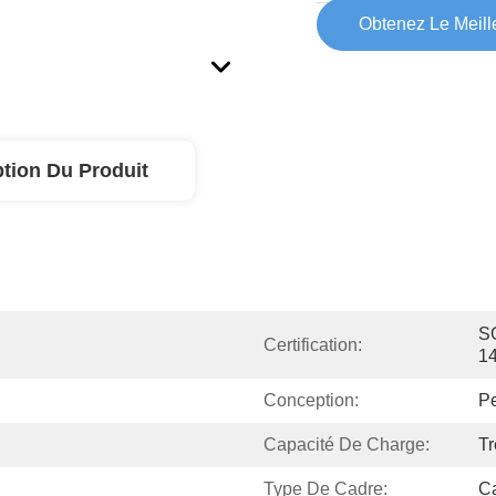
Obtenez Le Meille
Capacité D'offre:
ption Du Produit
SG
Certification:
1
Conception:
Pe
Capacité De Charge:
Tr
Type De Cadre:
C