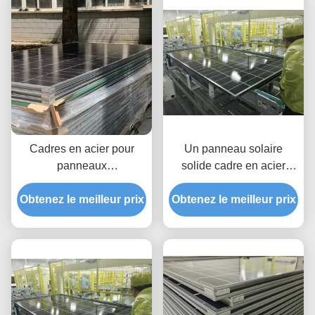
Cadres en acier pour
Un panneau solaire
panneaux
solide cadre en acier
photovoltaïques à
combinant haute
Obtenez le meilleur prix
installation facile,
Obtenez le meilleur prix
résistance à la corrosion
conceptions
et versatile qualités
personnalisées assurant
flexibles pour le soutien
et systèmes de support
de l'énergie solaire
pour panneaux solaires
dans divers
environnements