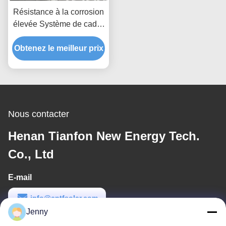
Résistance à la corrosion
élevée Système de cadre
d'énergie renouvelable
Solutions personnalisées
Obtenez le meilleur prix
pour des structures de
montage de panneaux
solaires durables
Nous contacter
Henan Tianfon New Energy Tech.
Co., Ltd
E-mail
info@cntfsolar.com
Jenny
Temps de travail