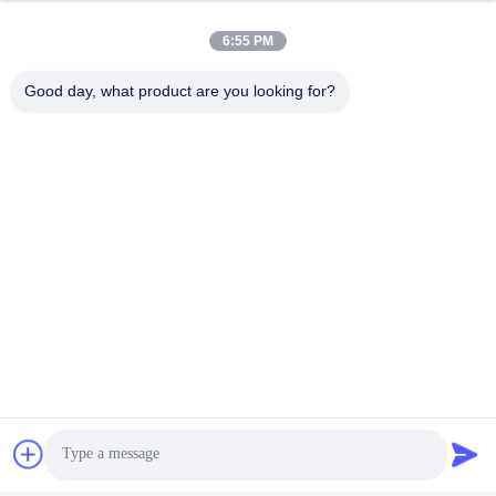
8:30-17:30
6:55 PM
Notre adresse
Good day, what product are you looking for?
Adresse
No.17, rue de Xinyi, zone de développement économique,
Xinxiang, Henan, RPC
Télégramme
86-27-81707483
Chine Bonne qualité systèmes au sol de support de panneau
solaire Le fournisseur. -2026 Henan Tianfon New Energy Tech.
Co., Ltd Tous les droits réservés.
Politique de confidentialité
|
Plan du site