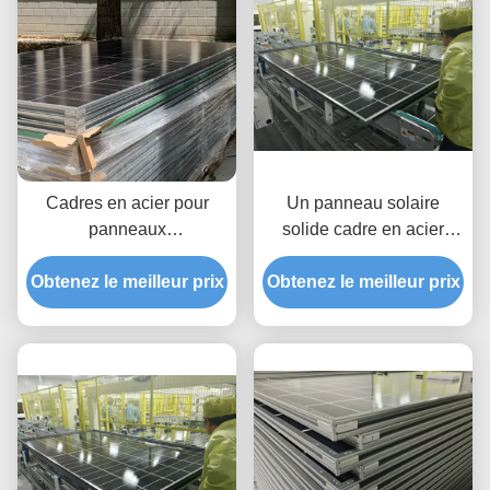
Cadres en acier pour
Un panneau solaire
panneaux
solide cadre en acier
photovoltaïques à
combinant haute
Obtenez le meilleur prix
installation facile,
Obtenez le meilleur prix
résistance à la corrosion
conceptions
et versatile qualités
personnalisées assurant
flexibles pour le soutien
et systèmes de support
de l'énergie solaire
pour panneaux solaires
dans divers
environnements