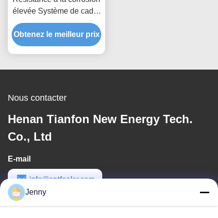
élevée Système de cadre
d'énergie renouvelable
Solutions personnalisées
Obtenez le meilleur prix
pour des structures de
montage de panneaux
solaires durables
Nous contacter
Henan Tianfon New Energy Tech.
Co., Ltd
E-mail
info@cntfsolar.com
Jenny
Temps de travail
8:30-17:30