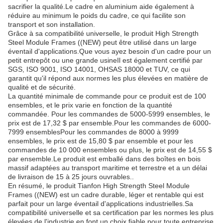
sacrifier la qualité.Le cadre en aluminium aide également à
réduire au minimum le poids du cadre, ce qui facilite son
transport et son installation.
Grâce à sa compatibilité universelle, le produit High Strength
Steel Module Frames ((NEW) peut être utilisé dans un large
éventail d'applications.Que vous ayez besoin d'un cadre pour un
petit entrepôt ou une grande usineIl est également certifié par
SGS, ISO 9001, ISO 14001, OHSAS 18000 et TUV, ce qui
garantit qu'il répond aux normes les plus élevées en matière de
qualité et de sécurité.
La quantité minimale de commande pour ce produit est de 100
ensembles, et le prix varie en fonction de la quantité
commandée. Pour les commandes de 5000-5999 ensembles, le
prix est de 17,32 $ par ensemble.Pour les commandes de 6000-
7999 ensemblesPour les commandes de 8000 à 9999
ensembles, le prix est de 15,80 $ par ensemble et pour les
commandes de 10 000 ensembles ou plus, le prix est de 14,55 $
par ensemble.Le produit est emballé dans des boîtes en bois
massif adaptées au transport maritime et terrestre et a un délai
de livraison de 15 à 25 jours ouvrables..
En résumé, le produit Tianfon High Strength Steel Module
Frames ((NEW) est un cadre durable, léger et rentable qui est
parfait pour un large éventail d'applications industrielles.Sa
compatibilité universelle et sa certification par les normes les plus
élevées de l'industrie en font un choix fiable pour toute entreprise