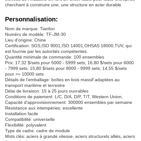
cherchant à construire une, une structure en acier durable.
Personnalisation:
Nom de marque: Tianfon
Numéro de modèle: TF-JM-30
Lieu d'origine: Chine
Certification: SGS,ISO 9001,ISO 14001,OHSAS 18000,TUV, qui
est fournie par les autorités compétentes.
Quantité minimale de commande: 100 ensembles
Prix: 17,32 $/sets pour 5000 - 5999 sets; 16,80 $/sets pour 6000
- 7999 sets; 15,80 $/sets pour 8000 - 9999 sets; 14,55 $/sets
pour >= 10000 sets
Détails de l'emballage: boîtes en bois massif adaptées au
transport maritime et terrestre
Délai de livraison: 15 à 25 jours ouvrables
Conditions de paiement: L/C, D/A, D/P, T/T, Western Union,
Capacité d'approvisionnement: 300000 ensembles par semaine
Résistance aux intempéries: excellente
Installation facile
Compatibilité: universelle
Flexibilité: polyvalent
Type de cadre: cadre de module
Mots clés: aciers à grande vitesse, aciers structurels alliés, aciers