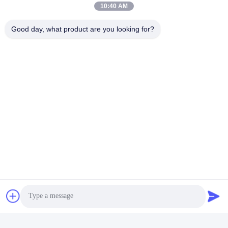
10:40 AM
Notre adresse
Good day, what product are you looking for?
Adresse
No.17, rue de Xinyi, zone de développement économique,
Xinxiang, Henan, RPC
Télégramme
86-27-81707483
Chine Bonne qualité systèmes au sol de support de panneau
solaire Le fournisseur. -2026 Henan Tianfon New Energy Tech.
Co., Ltd Tous les droits réservés.
Politique de confidentialité
|
Plan du site