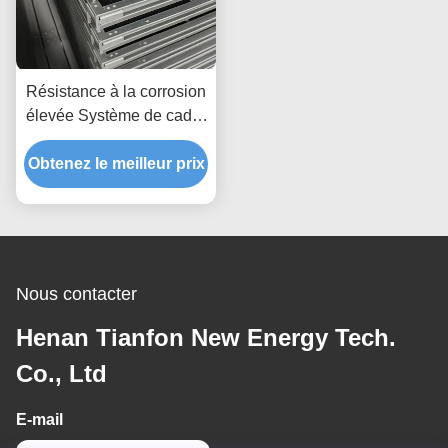
Résistance à la corrosion
élevée Système de cadre
d'énergie renouvelable
Solutions personnalisées
Obtenez le meilleur prix
pour des structures de
montage de panneaux
solaires durables
Nous contacter
Henan Tianfon New Energy Tech.
Co., Ltd
E-mail