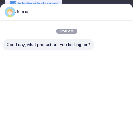
info@cntfsolar.com
Jenny
Temps de travail
8:30-17:30
8:58 AM
Notre adresse
Good day, what product are you looking for?
Adresse
No.17, rue de Xinyi, zone de développement économique,
Xinxiang, Henan, RPC
Télégramme
86-27-81707483
Chine Bonne qualité systèmes au sol de support de panneau
solaire Le fournisseur. -2026 Henan Tianfon New Energy Tech.