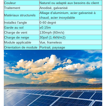
Couleur
Naturel ou adapté aux besoins du client
Traitement
Anodisé, galvanisé
Alliage d'aluminium, acier galvanisé à
Matériaux structurels
chaud, acier inoxydable
Installez l'angle
0-60 degré
Garde au sol
≥0.15m
Charge de vent
130mph (60m/s)
Charge de neige
30psf (1.4kN/m2)
Module applicable
Vue, frameless
Orientation de module
Portrait, paysage