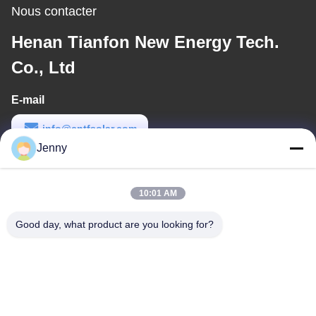
Nous contacter
Henan Tianfon New Energy Tech.
Co., Ltd
E-mail
info@cntfsolar.com
Jenny
Temps de travail
8:30-17:30
10:01 AM
Notre adresse
Good day, what product are you looking for?
Adresse
No.17, rue de Xinyi, zone de développement économique,
Xinxiang, Henan, RPC
Télégramme