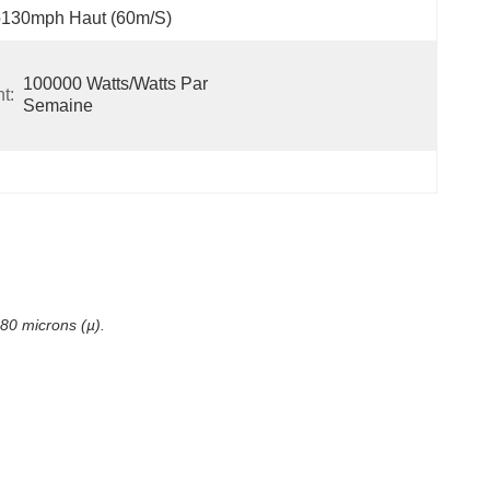
o130mph Haut (60m/s)
100000 Watts/watts Par 
t:
Semaine
80 microns (µ).