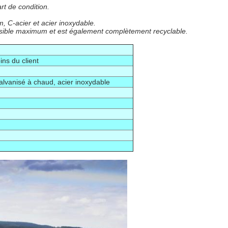
art de condition.
, C-acier et acier inoxydable.
possible maximum et est également complètement recyclable.
ns du client
galvanisé à chaud, acier inoxydable