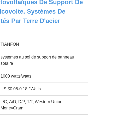
tovoltaïques De Support De
icovolte, Systèmes De
és Par Terre D'acier
TIANFON
systèmes au sol de support de panneau
solaire
1000 watts/watts
US $0.05-0.18 / Watts
L/C, A/D, D/P, T/T, Western Union,
MoneyGram