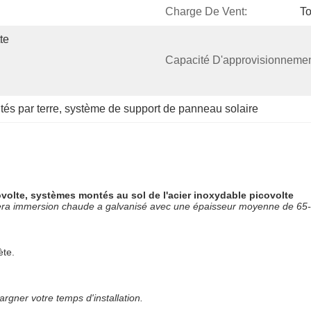
Charge De Vent:
T
e 
Capacité D'approvisionnemen
és par terre
, 
système de support de panneau solaire
olte, systèmes montés au sol de l'acier inoxydable picovolte
 sera immersion chaude a galvanisé avec une épaisseur moyenne de 65-
ète.
rgner votre temps d'installation.