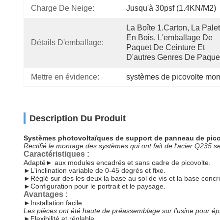
Charge De Neige:
Jusqu'à 30psf (1.4KN/m2)
La Boîte 1.Carton, La Palett
En Bois, L'emballage De 
Détails D'emballage:
Paquet De Ceinture Et 
D'autres Genres De Paque
Mettre en évidence:
systèmes de picovolte mont
Description Du Produit
Systèmes photovoltaïques de support de panneau de picov
Rectifié le montage des systèmes qui ont fait de l'acier Q235
Caractéristiques :
Adapté► aux modules encadrés et sans cadre de picovolte.
►L'inclination variable de 0-45 degrés et fixe.
►Réglé sur des les deux la base au sol de vis et la base concr
►Configuration pour le portrait et le paysage.
Avantages :
►
Installation facile
Les pièces ont été haute de préassemblage sur l'usine pour épa
►
Flexibilité et réglable