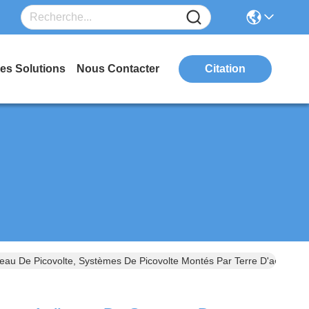
es Solutions
Nous Contacter
Citation
au De Picovolte, Systèmes De Picovolte Montés Par Terre D'acier Ino