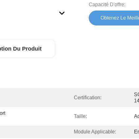
Capacité D'offre:
Obtenez Le Meille
ption Du Produit
SG
Certification:
1
rt 
Taille:
Ad
Module Applicable:
E