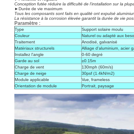
Conception futée réduire la difficulté de l'installation sur la plup
►
Durée de vie maximum
Tous les composants sont faits en qualité ont expulsé aluminium
La résistance à la corrosion élevée garantit la durée de vie 
Paramètre :
Type
Support solaire moulu
Couleur
Naturel ou adapté aux besoi
Traitement
Anodisé, galvanisé
Matériaux structurels
Alliage d'aluminium, acier 
Installez l'angle
0-60 degré
Garde au sol
≥0.15m
Charge de vent
130mph (60m/s)
Charge de neige
30psf (1.4kN/m2)
Module applicable
Vue, frameless
Orientation de module
Portrait, paysage