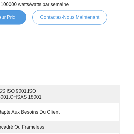
100000 watts/watts par semaine
ur Prix
Contactez-Nous Maintenant
S,ISO 9001,ISO 
4001,OHSAS 18001
apté Aux Besoins Du Client
ncadré Ou Frameless