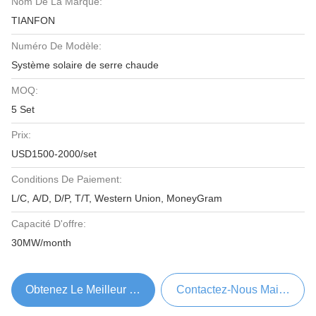
Nom De La Marque:
TIANFON
Numéro De Modèle:
Système solaire de serre chaude
MOQ:
5 Set
Prix:
USD1500-2000/set
Conditions De Paiement:
L/C, A/D, D/P, T/T, Western Union, MoneyGram
Capacité D'offre:
30MW/month
Obtenez Le Meilleur Prix
Contactez-Nous Maintenant