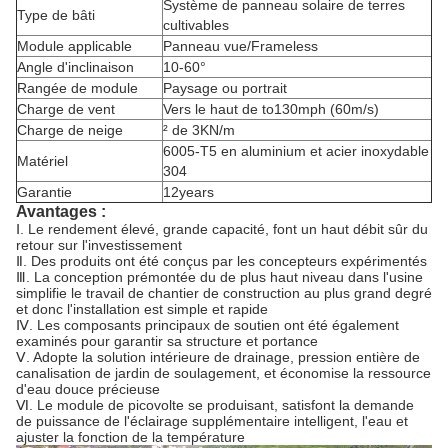
Système de panneau solaire de terres
Type de bâti
cultivables
Module applicable
Panneau vue/Frameless
Angle d'inclinaison
10-60°
Rangée de module
Paysage ou portrait
Charge de vent
Vers le haut de to130mph (60m/s)
Charge de neige
² de 3KN/m
6005-T5 en aluminium et acier inoxydable
Matériel
304
Garantie
12years
Avantages :
Ⅰ.
Le rendement élevé, grande capacité, font un haut débit sûr du
retour sur l'investissement
Ⅱ. Des produits ont été conçus par les concepteurs expérimentés
Ⅲ. La conception prémontée du de plus haut niveau dans l'usine
simplifie le travail de chantier de construction au plus grand degré
et donc l'installation est simple et rapide
Ⅳ. Les composants principaux de soutien ont été également
examinés pour garantir sa structure et portance
Ⅴ. Adopte la solution intérieure de drainage, pression entière de
canalisation de jardin de soulagement, et économise la ressource
d'eau douce précieuse
Ⅵ. Le module de picovolte se produisant, satisfont la demande
de puissance de l'éclairage supplémentaire intelligent, l'eau et
ajuster la fonction de la température