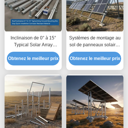
Inclinaison de 0° à 15°
Systèmes de montage au
Typical Solar Array
sol de panneaux solaires
Ground Mounting Kits
avec dégagement au sol
Obtenez le meilleur prix
Easy Quick Installation
Obtenez le meilleur prix
jusqu'à 1,2 m et
Matériau résistant à la
dégagement de hauteur
corrosion
de 8 à 15 pieds typique