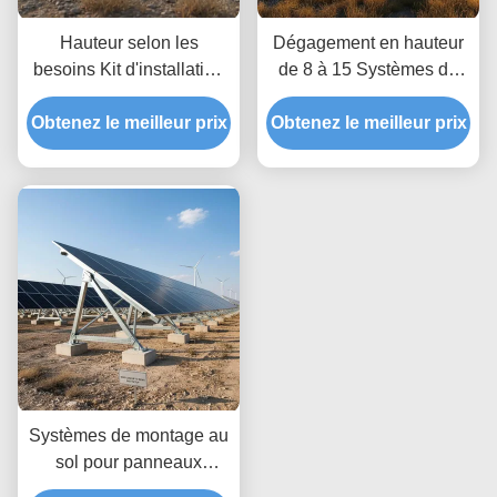
Hauteur selon les
Dégagement en hauteur
besoins Kit d'installation
de 8 à 15 Systèmes de
au sol de panneaux
montage au sol pour
Obtenez le meilleur prix
solaires offrant une
Obtenez le meilleur prix
panneaux solaires
profondeur illimitée
optimisés pour une
permettant des réglages
charge de vent jusqu'à 80
de hauteur personnalisés
m par seconde avec
et un ancrage au sol
profondeur illimitée
sécurisé
Systèmes de montage au
sol pour panneaux
solaires commerciaux