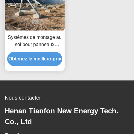
Systèmes de montage au
sol pour panneaux
solaires commerciaux
Obtenez le meilleur prix
Charge de vent jusqu'à
80 m/s Conçus pour une
résistance maximale au
vent et une installation
facile
Nous contacter
Henan Tianfon New Energy Tech.
Co., Ltd