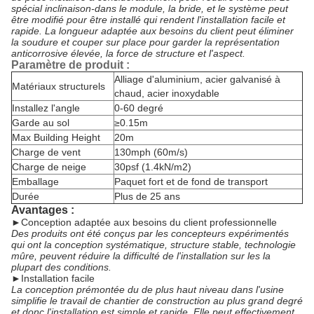
spécial inclinaison-dans le module, la bride, et le système peut
être modifié pour être installé qui rendent l'installation facile et
rapide. La longueur adaptée aux besoins du client peut éliminer
la soudure et couper sur place pour garder la représentation
anticorrosive élevée, la force de structure et l'aspect.
Paramètre de produit :
Alliage d'aluminium, acier galvanisé à
Matériaux structurels
chaud, acier inoxydable
Installez l'angle
0-60 degré
Garde au sol
≥0.15m
Max Building Height
20m
Charge de vent
130mph (60m/s)
Charge de neige
30psf (1.4kN/m2)
Emballage
Paquet fort et de fond de transport
Durée
Plus de 25 ans
Avantages :
►
Conception adaptée aux besoins du client professionnelle
Des produits ont été conçus par les concepteurs expérimentés
qui ont la conception systématique, structure stable, technologie
mûre, peuvent réduire la difficulté de l'installation sur les la
plupart des conditions.
►
Installation facile
La conception prémontée du de plus haut niveau dans l'usine
simplifie le travail de chantier de construction au plus grand degré
et donc l'installation est simple et rapide. Elle peut effectivement