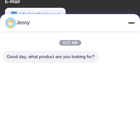
E-mail
info@cntfsolar.com
Jenny
Temps de travail
8:30-17:30
4:27 AM
Notre adresse
Good day, what product are you looking for?
Adresse
No.17, rue de Xinyi, zone de développement économique,
Xinxiang, Henan, RPC
Télégramme
86-27-81707483
Chine Bonne qualité systèmes au sol de support de panneau