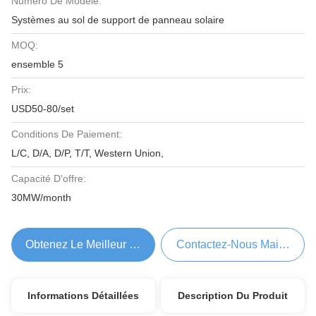
Numéro De Modèle:
Systèmes au sol de support de panneau solaire
MOQ:
ensemble 5
Prix:
USD50-80/set
Conditions De Paiement:
L/C, D/A, D/P, T/T, Western Union,
Capacité D'offre:
30MW/month
Obtenez Le Meilleur Prix
Contactez-Nous Maintenant
Informations Détaillées
Description Du Produit