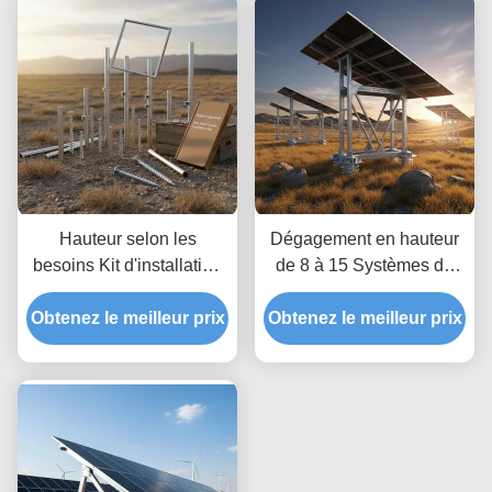
Hauteur selon les
Dégagement en hauteur
besoins Kit d'installation
de 8 à 15 Systèmes de
au sol de panneaux
montage au sol pour
Obtenez le meilleur prix
solaires offrant une
Obtenez le meilleur prix
panneaux solaires
profondeur illimitée
optimisés pour une
permettant des réglages
charge de vent jusqu'à 80
de hauteur personnalisés
m par seconde avec
et un ancrage au sol
profondeur illimitée
sécurisé