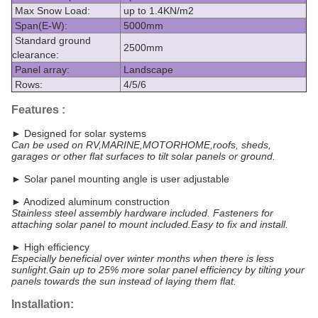
Max Snow Load:
up to 1.4KN/m2
Span(E-W):
5000mm
Standard ground
2500mm
clearance:
Panel array:
Landscape
Rows:
4/5/6
Features :
► Designed for solar systems
Can be used on RV,MARINE,MOTORHOME,roofs, sheds,
garages or other flat surfaces to tilt solar panels or ground.
► Solar panel mounting angle is user adjustable
► Anodized aluminum construction
Stainless steel assembly hardware included. Fasteners for
attaching solar panel to mount included.Easy to fix and install.
► High efficiency
Especially beneficial over winter months when there is less
sunlight.Gain
up to 25% more solar panel efficiency by tilting your
panels towards the sun instead of laying them flat.
Installation: