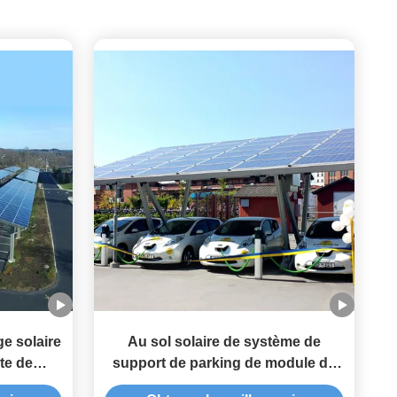
e solaire
Au sol solaire de système de
te de
support de parking de module de
olaire de
picovolte monté pour la structure