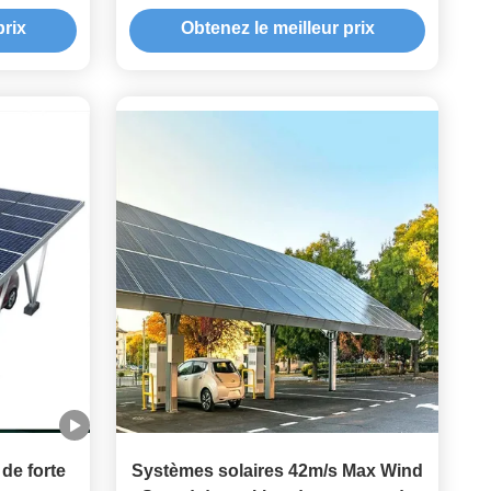
d Support
prix
Obtenez le meilleur prix
de forte
Systèmes solaires 42m/s Max Wind