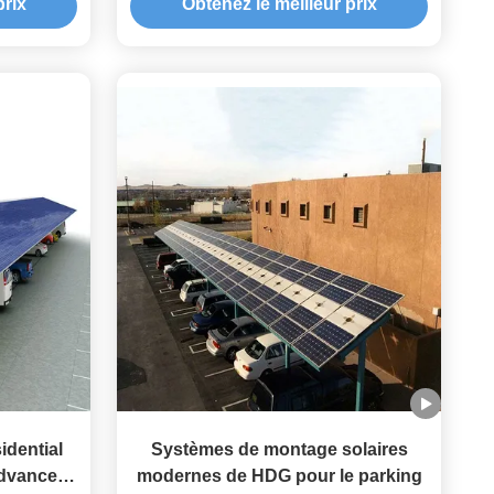
prix
Obtenez le meilleur prix
moulu
solaire de stationnement de voiture
00mm
dential
Systèmes de montage solaires
Advanced
modernes de HDG pour le parking