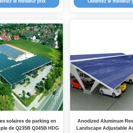
enez le meilleur prix
Obtenez le meilleur 
système de parking 
d'envergure de 50
s solaires de parking en
Anodized Aluminum Resi
ouple de Q235B Q345B HDG
Landscape Adjustable 