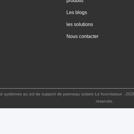
produits
Les blogs
les solutions
Nous contacter
é systèmes au sol de support de panneau solaire Le fournisseur. -202
réservés.