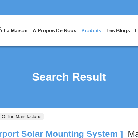
À La Maison
À Propos De Nous
Produits
Les Blogs
L
Search Result
m Online Manufacturer
port Solar Mounting System ]
Ma