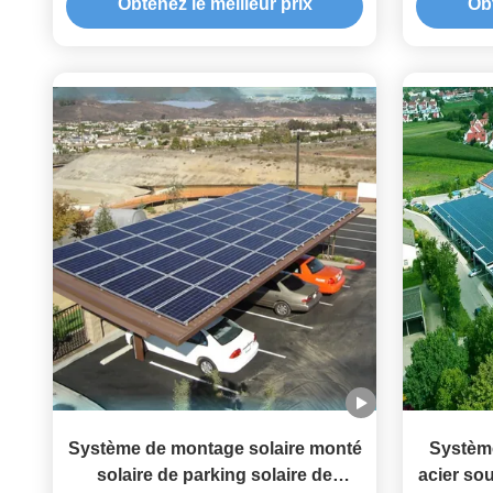
Obtenez le meilleur prix
Obt
maison imperméable
multifonctionnelle
Système de montage solaire monté
Système
solaire de parking solaire de
acier s