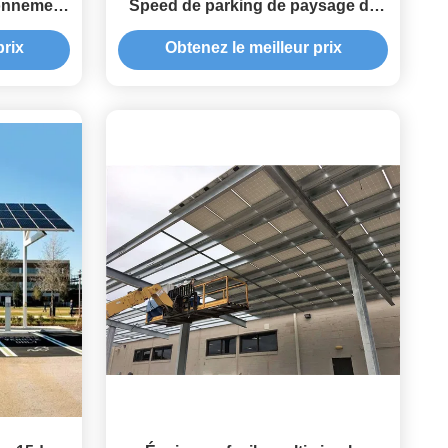
tionnement
Speed de parking de paysage de
 support
10KW 30KW
prix
Obtenez le meilleur prix
aïque