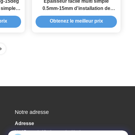
eg-15deg
Épaisseur facile multi simple
 simple
0.5mm-15mm d'installation de
r
systèmes solaires de parking
prix
Obtenez le meilleur prix
Notre adresse
Adresse
No.17, rue de Xinyi, zone de développement