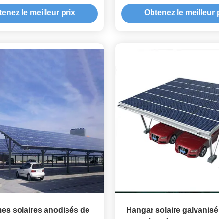
Carports, Solar Dedicate
enez le meilleur prix
Obtenez le meilleur 
Bracket Solution
es solaires anodisés de
Hangar solaire galvanisé 