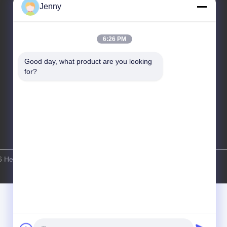
économique, Xinxiang, Henan, RPC
Jenny
Télégramme
86-27-81707483
6:26 PM
Good day, what product are you looking 
for?
6 Henan Tianfon New Energy Tech. Co., Ltd Tous les droits