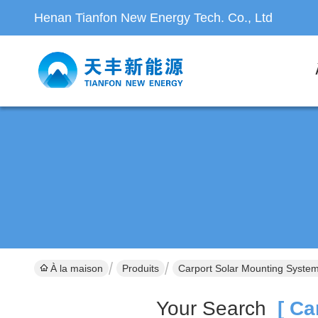
Henan Tianfon New Energy Tech. Co., Ltd
À la maison
Produits
Carport Solar Mounting Syste
Your Search
[ Car