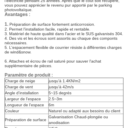
l'électricité pendant 25 années. Après que le coût soit récupéré,
vous pouvez apprécier le revenu pur apporté par le parking
photovoltaïque.
Avantages :
1.
Préparation de surface fortement anticorrosion.
2.
Permet l'installation facile, rapide et rentable.
3.
Matériel de haute qualité dans l'acier et le SUS galvanisés 304.
4.
Des vis et les écrous sont assortis au chaque des componts
nécessaires.
5.
L'espacement flexible de courrier résiste à différentes charges
de wind&snow.
6. Attaches et écrou de rail saturé pour sauver l'achat
supplémentaire de pièces.
Paramètre de produit :
Charge de neige
jusqu'à 1.4KN/m2
Charge de vent
jusqu'à 42m/s
Angle d'installation
5~15 degrés
Largeur de l'espace
2.5~3m
Longueur de l'espace
6m
Couleur
Naturel ou adapté aux besoins du client
Galvanisation Chaud-plongée ou
Préparation de surface
anodisation