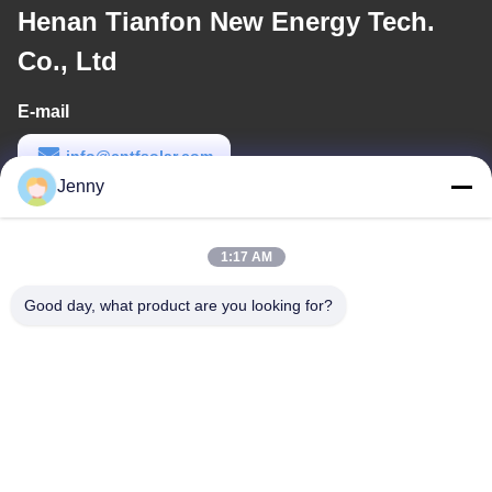
Henan Tianfon New Energy Tech.
Co., Ltd
E-mail
info@cntfsolar.com
Jenny
Temps de travail
8:30-17:30
1:17 AM
Notre adresse
Good day, what product are you looking for?
Adresse
No.17, rue de Xinyi, zone de développement économique,
Xinxiang, Henan, RPC
Télégramme
86-27-81707483