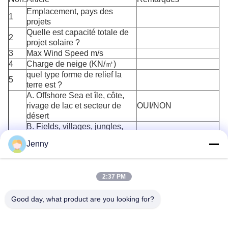
Emplacement, pays des
1
projets
Quelle est capacité totale de
2
projet solaire ?
3
Max Wind Speed m/s
4
Charge de neige (KN/㎡)
quel type forme de relief la
5
terre est ?
A. Offshore Sea et île, côte,
rivage de lac et secteur de
OUI/NON
désert
B. Fields, villages, jungles,
collines et maisons et
OUI/NON
Jenny
banlieues clairsemées
C. zones urbaines avec les
ensembles des bâtiments
OUI/NON
2:37 PM
denses
D. zones urbaines avec les
bâtiments denses et les
OUI/NON
Good day, what product are you looking for?
hautes maisons
6
Formes de base