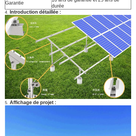
Garantie
durée
Introduction détaillée :
4.
Affichage de projet :
5.