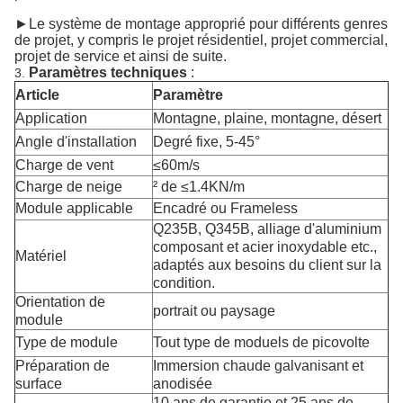
►Le système de montage approprié pour différents genres
de projet, y compris le projet résidentiel, projet commercial,
projet de service et ainsi de suite.
Paramètres techniques
:
3.
Article
Paramètre
Application
Montagne, plaine, montagne, désert
Angle d'installation
Degré fixe, 5-45°
Charge de vent
≤60m/s
Charge de neige
² de ≤1.4KN/m
Module applicable
Encadré ou Frameless
Q235B, Q345B, alliage d'aluminium
composant et acier inoxydable etc.,
Matériel
adaptés aux besoins du client sur la
condition.
Orientation de
portrait ou paysage
module
Type de module
Tout type de moduels de picovolte
Préparation de
Immersion chaude galvanisant et
surface
anodisée
10 ans de garantie et 25 ans de