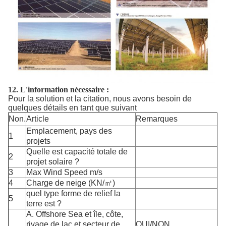
12.
L'information nécessaire :
Pour la solution et la citation, nous avons besoin de
quelques détails en tant que suivant
Non.
Article
Remarques
Emplacement, pays des
1
projets
Quelle est capacité totale de
2
projet solaire ?
3
Max Wind Speed m/s
4
Charge de neige (KN/㎡)
quel type forme de relief la
5
terre est ?
A. Offshore Sea et île, côte,
rivage de lac et secteur de
OUI/NON