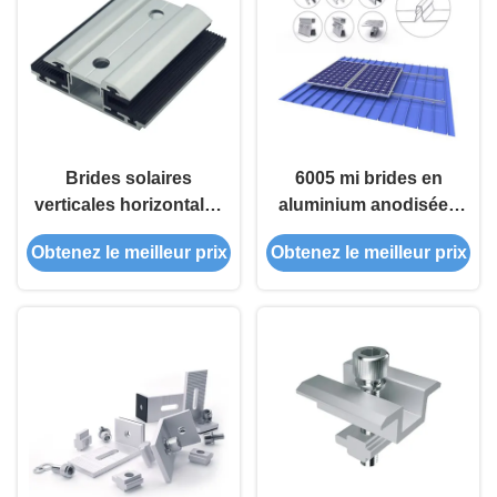
Brides solaires
6005 mi brides en
verticales horizontales
aluminium anodisées
anodisées de module
encadrées de panneau
Obtenez le meilleur prix
Obtenez le meilleur prix
solaire