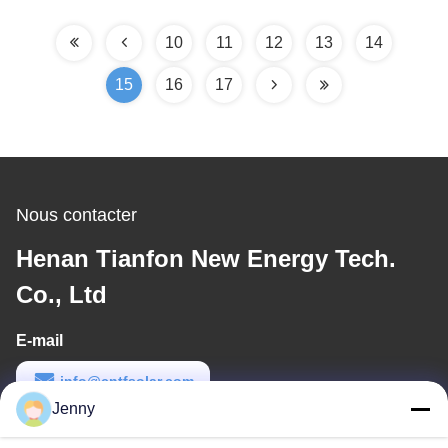
structure
10
11
12
13
14
15
16
17
Nous contacter
Henan Tianfon New Energy Tech.
Co., Ltd
E-mail
info@cntfsolar.com
Jenny
Temps de travail