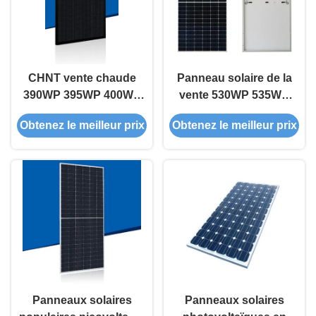
CHNT vente chaude
Panneau solaire de la
390WP 395WP 400WP
vente 530WP 535WP
405WP panneaux
540WP 545WP 550WP
Obtenez le meilleur prix
Obtenez le meilleur prix
d'énergie solaire en
de silicium
silicium monocristallin
monocristallin populaire
et chaud de CHNT
Panneaux solaires
Panneaux solaires