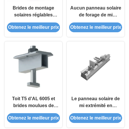
Brides de montage
Aucun panneau solaire
solaires réglables
de forage de mi
Frameless de
extrémité en aluminium
Obtenez le meilleur prix
Obtenez le meilleur prix
anodisation pour des
Frameless ne maintient
supports de picovolte
monter des kits
Toit T5 d'AL 6005 et
Le panneau solaire de
brides moulues de
mi extrémité en
panneau solaire pour
aluminium maintient
Obtenez le meilleur prix
Obtenez le meilleur prix
des structures de
monter des kits pour le
support de picovolte
système solaire de